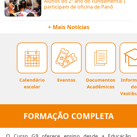
Alunos do 2º ano do Fundamental I
participam de oficina de Panô
+ Mais Notícias
Eventos
Documentos
Calendário
Inform
Acadêmicos
escolar
do
Vestib
FORMAÇÃO COMPLETA
O Curso G9 oferece ensino desde a Educação