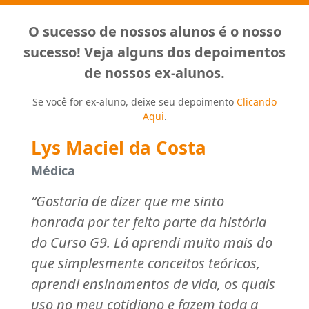
O sucesso de nossos alunos é o nosso
sucesso! Veja alguns dos depoimentos
de nossos ex-alunos.
Se você for ex-aluno, deixe seu depoimento
Clicando
Aqui
.
Lícia Nassar
Advogada
“Quando ingressei no Curso G9, na 8ª
série, tinha saído de outra escola e a
diferença foi imensa. À época, tive receio
do novo ambiente escolar, mas foi fácil
fazer a transição entre escolas, pois me