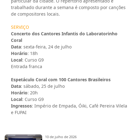
particular da cidade. O repertório apresentado e
trabalhado durante a semana é composto por canções
de compositores locais.
SERVIÇO
Concerto dos Cantores Infantis do Laboratorinho
Coral
Data
: sexta-feira, 24 de julho
Horário
: 18h
Local
: Curso G9
Entrada franca
Espetáculo Coral com 100 Cantores Brasileiros
Data
: sábado, 25 de julho
Horário
: 20h
Local
: Curso G9
Ingressos
: Império de Empada, Óiki, Café Pereira Vilela
e FUPAI
10 de julho de 2026