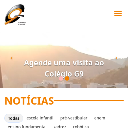
Agende uma visita ao
Previous
Ne
Colégio G9
NOTÍCIAS
escola infantil
pré-vestibular
enem
Todas
ensino fundamental
xadrez
robótica