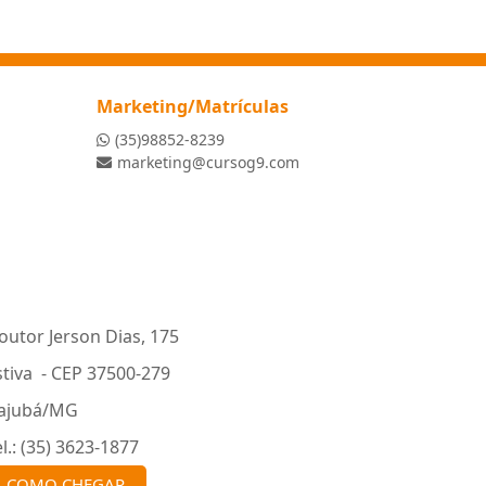
Marketing/Matrículas
(35)98852-8239
marketing@cursog9.com
outor Jerson Dias, 175
stiva - CEP 37500-279
tajubá/MG
el.: (35) 3623-1877
COMO CHEGAR