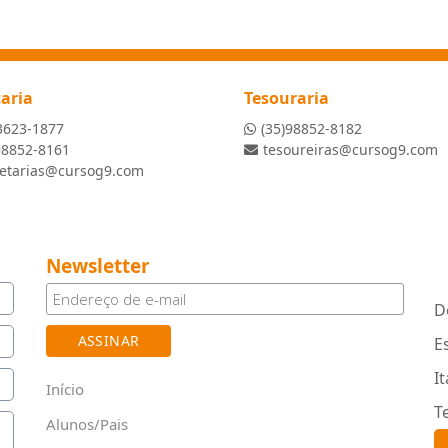
taria
Tesouraria
3623-1877
(35)98852-8182
98852-8161
tesoureiras@cursog9.com
retarias@cursog9.com
Newsletter
D
E
I
Início
T
Alunos/Pais